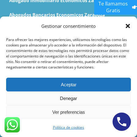
Abogado Inmobiliario Economicos Zaragoza
Te llamamos
Gratis
Abogados Bancarios Economicos Zaragoza
Gestionar consentimiento
Abogados Laboralista Economicos Zaragoza
Para ofrecer las mejores experiencias, utilizamos tecnologías como las
Abogados Extranjería Economicos Zaragoza
cookies para almacenar y/o acceder a la información del dispositivo. El
consentimiento de estas tecnologías nos permitirá procesar datos como
el comportamiento de navegación o las identificaciones únicas en este
sitio. No consentir o retirar el consentimiento, puede afectar
negativamente a ciertas características y funciones.
Abogados Civil Económicos Malaga
Aceptar
Abogados Penalistas Economicos Malaga
Denegar
Abogados Divorcios Economicos Malaga
Ver preferencias
Abogados Herencias Economicos Malaga
Política de cookies
Abogado Inmobiliario Economicos Malaga