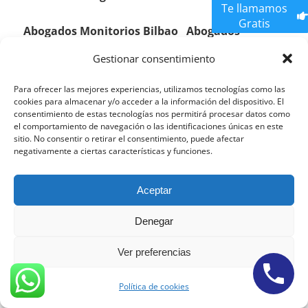
Te llamamos
Gratis
Abogados Monitorios Bilbao
Abogados
Monitorios Alicante
Abogados Monitorios
Gestionar consentimiento
Tenerife
Abogados Monitorios A Coruña
Para ofrecer las mejores experiencias, utilizamos tecnologías como las
cookies para almacenar y/o acceder a la información del dispositivo. El
Abogados Monitorios Zaragoza
Abogados
consentimiento de estas tecnologías nos permitirá procesar datos como
el comportamiento de navegación o las identificaciones únicas en este
Monitorios
Murcia
Abogados Monitorios
Cadiz
sitio. No consentir o retirar el consentimiento, puede afectar
negativamente a ciertas características y funciones.
Abogados Monitorios Malaga
Abogados Monitorios Mallorca
Aceptar
Denegar
Abogados Inmobiliarios Elche Abogados
Inmobiliarios
Torrevieja Abogados Inmobiliarios Orihuela
Ver preferencias
Abogados Inmobiliarios Benidorm Abogados Abogados
Política de cookies
Inmobiliarios Elche Abogados Inmobiliarios Torrevieja