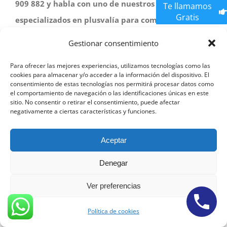
909 882 y habla con uno de nuestros abogados
Te llamamos
Gratis
especializados en plusvalía para comenzar el
proceso de reclamación hoy mismo.
Gestionar consentimiento
Reclamar Plusvalía
Para ofrecer las mejores experiencias, utilizamos tecnologías como las
cookies para almacenar y/o acceder a la información del dispositivo. El
Municipal Alicante
consentimiento de estas tecnologías nos permitirá procesar datos como
el comportamiento de navegación o las identificaciones únicas en este
sitio. No consentir o retirar el consentimiento, puede afectar
negativamente a ciertas características y funciones.
¿HAS TENIDO QUE PAGAR
Aceptar
LA PLUSVALÍA
Denegar
MUNICIPAL?
Ver preferencias
Política de cookies
Puedes recuperar hasta 100% de lo pagado por la