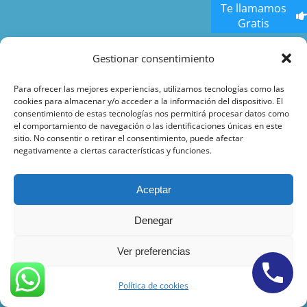
Te llamamos
Gratis
Abogados Civil Económicos Barcelona
Gestionar consentimiento
Abogados Penalistas Economicos Barcelona
Para ofrecer las mejores experiencias, utilizamos tecnologías como las
cookies para almacenar y/o acceder a la información del dispositivo. El
Abogados Divorcios Economicos Barcelona
consentimiento de estas tecnologías nos permitirá procesar datos como
el comportamiento de navegación o las identificaciones únicas en este
Abogados Herencias Económicos Barcelona
sitio. No consentir o retirar el consentimiento, puede afectar
negativamente a ciertas características y funciones.
Abogado Inmobiliario Económicos Barcelona
Aceptar
Abogados Bancarios Económicos Barcelona
Denegar
Abogados Laboralista Económicos Barcelona
Ver preferencias
Abogados Extranjería Económicos Barcelona
Política de cookies