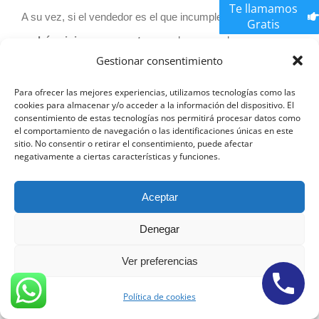
Te llamamos
A su vez, si el vendedor es el que incumple,
el comprador
Gratis
podrá exigir, por su parte
, que el proceso de
Gestionar consentimiento
compraventa se cumpla o, si lo prefiere
, recibir
el
depósito por duplicado.
Para ofrecer las mejores experiencias, utilizamos tecnologías como las
cookies para almacenar y/o acceder a la información del dispositivo. El
consentimiento de estas tecnologías nos permitirá procesar datos como
Cualquiera que sea la función de las arras
, como
el comportamiento de navegación o las identificaciones únicas en este
sitio. No consentir o retirar el consentimiento, puede afectar
mencionamos anteriormente, es indispensable
que venga
negativamente a ciertas características y funciones.
especificado en el
contrato
. Si esto no ocurre, en caso de
haber algún incumplimiento,
la jurisdicción considera las
Aceptar
arras
como una
promesa de
contrato
y el depósito
es a
Denegar
cuenta del total del pago por el bien.
Ver preferencias
Abogados Contrato de Arras Barcelona Economicos y
Política de cookies
Expertos