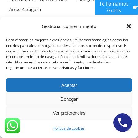
Te llamamos
Arras Zaragoza
Gratis
Abogados Contrato de Arras Murcia
Abogados
Gestionar consentimiento
Contrato de Arras Malaga
Para ofrecer las mejores experiencias, utilizamos tecnologías como las
cookies para almacenar y/o acceder a la información del dispositivo. El
consentimiento de estas tecnologías nos permitirá procesar datos como
OTROS SERVICIOS
el comportamiento de navegación o las identificaciones únicas en este
INMOBILIARIOS EN NUESTRO
sitio. No consentir o retirar el consentimiento, puede afectar
negativamente a ciertas características y funciones.
DESPACHO LEGAL DE MALAGA
Aceptar
Abogados inmobiliarios Malaga
Abogados Alquileres
Denegar
Malaga
Abogados Compra Venta Malaga
Abogados Okupas Malaga
Ver preferencias
Abogados Desahucios Malaga
Abogados Contrato
Política de cookies
de Arras Malaga
Abogados Plusvalia Malaga