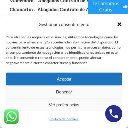
Valdemoro . Abogados Contrato de Arras
Te llamamos
Chamartin . Abogados Contrato de Arras Pente de
Gratis
Vallecas . Abogados Contrato de Arras
Gestionar consentimiento
Carabanchel
Para ofrecer las mejores experiencias, utilizamos tecnologías como las
cookies para almacenar y/o acceder a la información del dispositivo. El
Abogados Contrato de Arras Barajas . Abogados
consentimiento de estas tecnologías nos permitirá procesar datos como
el comportamiento de navegación o las identificaciones únicas en este
Contrato de Arras Fuencarral . Abogadoso
Contrato
sitio. No consentir o retirar el consentimiento, puede afectar
de Arras
Ciudad Lineal Abogados Contrato de
negativamente a ciertas características y funciones.
Arras Tetuan .Abogados Contrato de Arras
Aceptar
Castellana
. Abogados Contrato de Arras Alcala .
Abogados Contrato de Arras Villaverde .
Denegar
Ver preferencias
Abogados ABM
Política de cookies