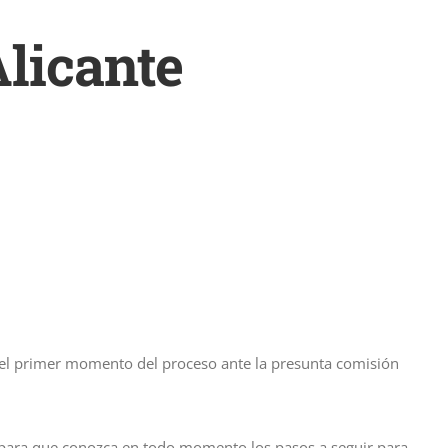
licante
de el primer momento del proceso ante la presunta comisión
s para que conozca en todo momento los pasos a seguir para