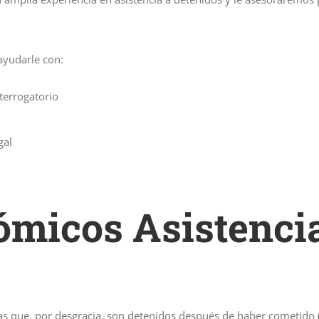
yudarle con:
terrogatorio
gal
micos Asistenci
s que, por desgracia, son detenidos después de haber cometido (o