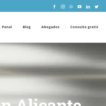
Facebook
Instagram
WhatsApp
YouTube
LinkedIn
Twitt
Penal
Blog
Abogados
Consulta gratis
en Alicante