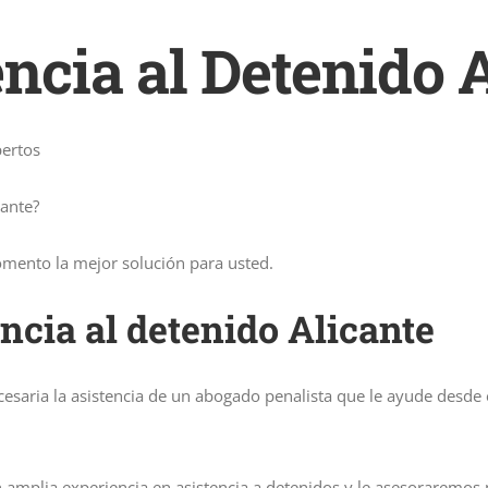
ncia al Detenido A
pertos
cante?
ento la mejor solución para usted.
cia al detenido Alicante
necesaria la asistencia de un abogado penalista que le ayude des
 amplia experiencia en asistencia a detenidos y le asesoraremo