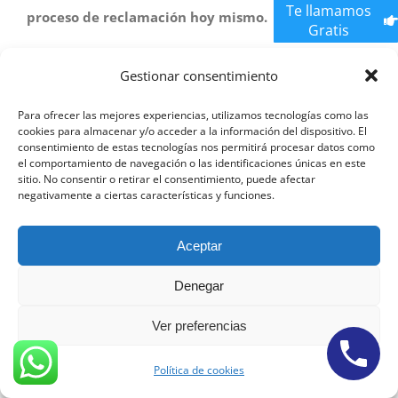
Te llamamos
proceso de reclamación hoy mismo.
Gratis
Reclamar Plusvalía
Gestionar consentimiento
Municipal Bilbao
Para ofrecer las mejores experiencias, utilizamos tecnologías como las
cookies para almacenar y/o acceder a la información del dispositivo. El
consentimiento de estas tecnologías nos permitirá procesar datos como
el comportamiento de navegación o las identificaciones únicas en este
sitio. No consentir o retirar el consentimiento, puede afectar
¿HAS TENIDO QUE PAGAR
negativamente a ciertas características y funciones.
LA PLUSVALÍA
Aceptar
MUNICIPAL?
Denegar
Ver preferencias
Puedes recuperar hasta 100% de lo pagado por la
Política de cookies
Plusvalía. El Tribunal Constitucional declara nulo