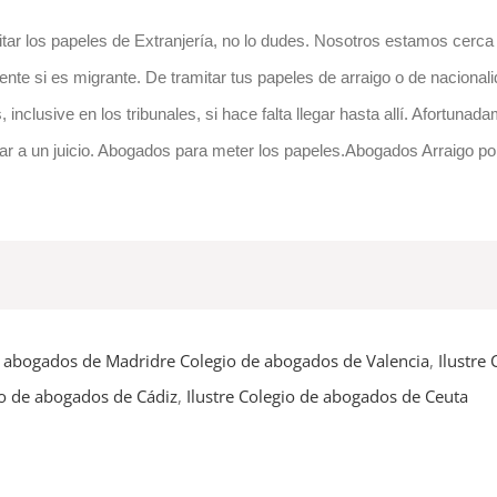
itar los papeles de Extranjería, no lo dudes. Nosotros estamos cerc
te si es migrante. De tramitar tus papeles de arraigo o de nacional
nclusive en los tribunales, si hace falta llegar hasta allí. Afortuna
legar a un juicio. Abogados para meter los papeles.Abogados Arraig
e abogados de Madrid
re Colegio de abogados de Valencia
,
Ilustre
io de abogados de Cádiz
,
Ilustre Colegio de abogados de Ceuta