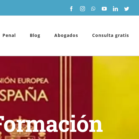
Facebook
Instagram
WhatsApp
YouTube
LinkedIn
Twitt
Penal
Blog
Abogados
Consulta gratis
Formación