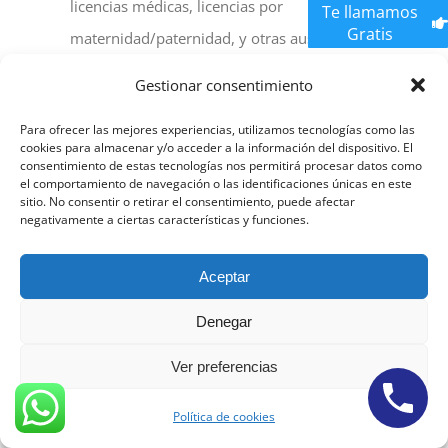
licencias médicas, licencias por
Te llamamos
Gratis
maternidad/paternidad, y otras ausencias
laborales. Nuestros abogados laboralistas pueden
Gestionar consentimiento
guiar en la comprensión y aplicación de las
Para ofrecer las mejores experiencias, utilizamos tecnologías como las
regulaciones pertinentes para garantizar que se
cookies para almacenar y/o acceder a la información del dispositivo. El
respeten los derechos de todos.
Abogados
consentimiento de estas tecnologías nos permitirá procesar datos como
el comportamiento de navegación o las identificaciones únicas en este
Laboralistas Murcia Expertos y
económicos
sitio. No consentir o retirar el consentimiento, puede afectar
negativamente a ciertas características y funciones.
Trabajadores Independientes y
Aceptar
Contratistas Murcia
Denegar
El auge de la economía gig y los trabajadores
Ver preferencias
independientes ha planteado nuevas cuestiones
legales. Si eres un trabajador independiente,
Política de cookies