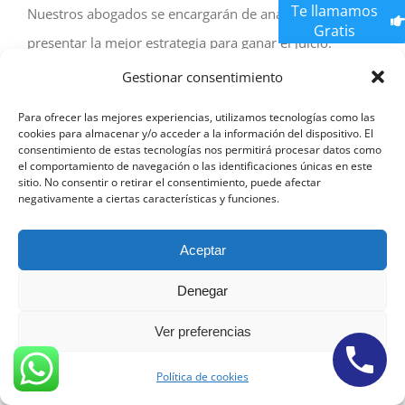
Te llamamos
Nuestros abogados se encargarán de analizar tu caso y
Gratis
presentar la mejor estrategia para ganar el juicio.
Además, te guiarán en todo el proceso y te
Gestionar consentimiento
representarán ante los tribunales. Abogados Acoso
Para ofrecer las mejores experiencias, utilizamos tecnologías como las
Zaragoza
cookies para almacenar y/o acceder a la información del dispositivo. El
consentimiento de estas tecnologías nos permitirá procesar datos como
el comportamiento de navegación o las identificaciones únicas en este
Es importante que contactes con nuestro abogado
sitio. No consentir o retirar el consentimiento, puede afectar
negativamente a ciertas características y funciones.
especializado en acoso laboral lo antes posible, ya que
el plazo para presentar una demanda es limitado. En
Aceptar
Zaragoza, el precio de los abogados de juicio por acoso
Denegar
laboral puede variar dependiendo de diversos factores,
como la complejidad del caso y la experiencia del
Ver preferencias
abogado.
Política de cookies
Si has sido víctima de acoso laboral en Zaragoza, no