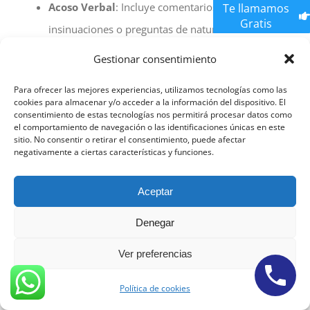
Acoso Verbal
: Incluye comentarios, chistes,
Te llamamos
Gratis
insinuaciones o preguntas de naturaleza sexual
que son ofensivos o inapropiados en el lugar de
Gestionar consentimiento
trabajo o en cualquier otro entorno.
Para ofrecer las mejores experiencias, utilizamos tecnologías como las
Acoso No Verbal:
Comprende gestos, miradas
cookies para almacenar y/o acceder a la información del dispositivo. El
consentimiento de estas tecnologías nos permitirá procesar datos como
lascivas, expresiones faciales sugerentes o
el comportamiento de navegación o las identificaciones únicas en este
cualquier otro comportamiento de naturaleza
sitio. No consentir o retirar el consentimiento, puede afectar
negativamente a ciertas características y funciones.
sexual que cause incomodidad o hostilidad.
Acoso Físico:
Implica toques no deseados,
Aceptar
abrazos no consentidos, palmadas en el cuerpo o
Denegar
cualquier contacto físico de índole sexual que
violente el espacio personal de una persona.
Ver preferencias
Acoso Quid Pro Quo
: Se produce cuando una
Política de cookies
persona en una posición de poder (como un