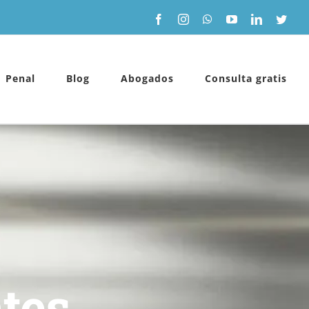
Facebook
Instagram
WhatsApp
YouTube
LinkedIn
Twitt
Penal
Blog
Abogados
Consulta gratis
tes