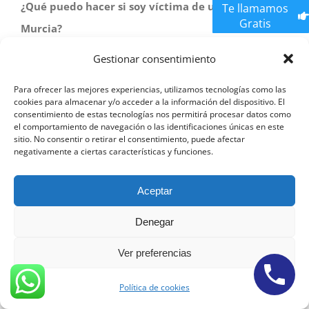
¿Qué puedo hacer si soy víctima de un robo en
Te llamamos
Gratis
Murcia?
Gestionar consentimiento
Si eres víctima de un robo en Murcia, lo primero que
debes hacer es presentar una denuncia ante las
Para ofrecer las mejores experiencias, utilizamos tecnologías como las
cookies para almacenar y/o acceder a la información del dispositivo. El
autoridades. Luego, puedes comunicarte con nuestros
consentimiento de estas tecnologías nos permitirá procesar datos como
el comportamiento de navegación o las identificaciones únicas en este
abogados especializados en robos para obtener
sitio. No consentir o retirar el consentimiento, puede afectar
negativamente a ciertas características y funciones.
asesoramiento legal y buscar justicia en tu nombre.
¿Cómo puedo demostrar mi inocencia en un caso
Aceptar
de robo en Murcia?
Denegar
Demostrar la inocencia en un caso de robo puede
Ver preferencias
requerir una estrategia legal sólida. Nuestros abogados
Política de cookies
de robos en Murcia evaluarán las pruebas presentadas y