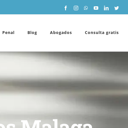
Facebook
Instagram
WhatsApp
YouTube
LinkedIn
Twitt
Penal
Blog
Abogados
Consulta gratis
os Malaga