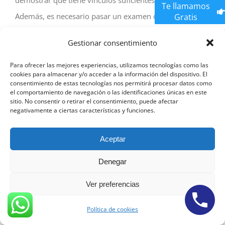
demostrar que tiene vínculos suficientes con Barcelona.
Te llamamos
Además, es necesario pasar un examen de
Gratis
conocimientos sobre la cultura y sociedad españolas y
Gestionar consentimiento
cumplir con otros trámites legales.
Para ofrecer las mejores experiencias, utilizamos tecnologías como las
cookies para almacenar y/o acceder a la información del dispositivo. El
Solicitar nacionalidad española por
consentimiento de estas tecnologías nos permitirá procesar datos como
residencia
en Barcelonarequisitos
el comportamiento de navegación o las identificaciones únicas en este
sitio. No consentir o retirar el consentimiento, puede afectar
negativamente a ciertas características y funciones.
Condiciones y requisitos para solicitar la nacionalidad
Aceptar
española por residencia en Barcelona
Denegar
Para solicitar la nacionalidad española por residencia, es
necesario haber residido legalmente en Barcelona
Ver preferencias
durante un período de tiempo determinado, que varía
Política de cookies
según la situación personal del solicitante. Entre los