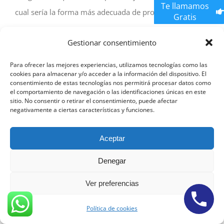
Te llamamos
cual sería la forma más adecuada de proceder en cada
Gratis
caso.
Gestionar consentimiento
nuestro
abogados economicos Malaga
están
Para ofrecer las mejores experiencias, utilizamos tecnologías como las
especializados en toda la materia
cookies para almacenar y/o acceder a la información del dispositivo. El
consentimiento de estas tecnologías nos permitirá procesar datos como
el comportamiento de navegación o las identificaciones únicas en este
Abogados ABM
sitio. No consentir o retirar el consentimiento, puede afectar
negativamente a ciertas características y funciones.
Abogados Modificación de Medidas Madrid
Abogados
Aceptar
Modificación de Medidas Barcelona
Abogados Modificación
de Medidas Valencia
Denegar
Ver preferencias
Abogados Modificación de Medidas Sevilla
Abogados
Modificación de Medidas Bil
bao
Abogados
Política de cookies
Modificación de Medidas A coruña