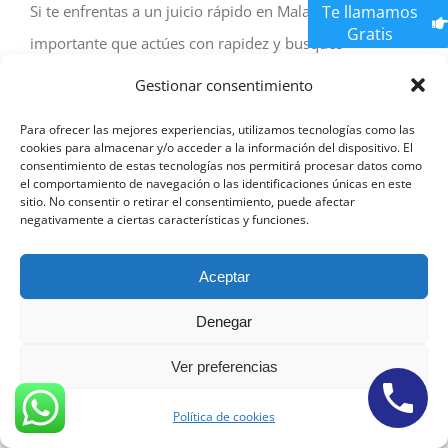
Si te enfrentas a un juicio rápido en Malaga, es
Te llamamos
Gratis
importante que actúes con rapidez y busques
asesoramiento legal de un abogado especializado en
Gestionar consentimiento
derecho penal. Aquí te dejamos algunos consejos que te
Para ofrecer las mejores experiencias, utilizamos tecnologías como las
pueden ser útiles:
cookies para almacenar y/o acceder a la información del dispositivo. El
consentimiento de estas tecnologías nos permitirá procesar datos como
el comportamiento de navegación o las identificaciones únicas en este
Mantén la calma: Es normal sentirse nervioso o
sitio. No consentir o retirar el consentimiento, puede afectar
negativamente a ciertas características y funciones.
preocupado ante la perspectiva de un juicio
rápido, pero es importante mantener la calma
Aceptar
para poder tomar decisiones informadas y actuar
de forma adecuada.
Denegar
Busca un abogado especializado en derecho
Ver preferencias
penal: Es fundamental contar con la asistencia de
un abogado especializado en derecho penal que
Política de cookies
pueda asesorarte adecuadamente y defender tus