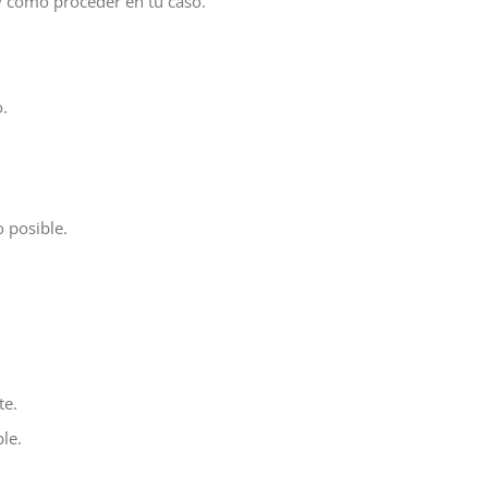
y cómo proceder en tu caso.
o.
 posible.
te.
le.