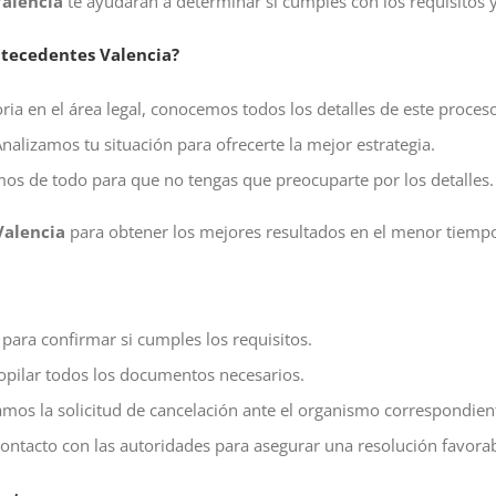
alencia
te ayudarán a determinar si cumples con los requisitos 
ntecedentes Valencia?
ria en el área legal, conocemos todos los detalles de este proces
Analizamos tu situación para ofrecerte la mejor estrategia.
os de todo para que no tengas que preocuparte por los detalles.
Valencia
para obtener los mejores resultados en el menor tiempo
 para confirmar si cumples los requisitos.
opilar todos los documentos necesarios.
mos la solicitud de cancelación ante el organismo correspondien
ntacto con las autoridades para asegurar una resolución favorab