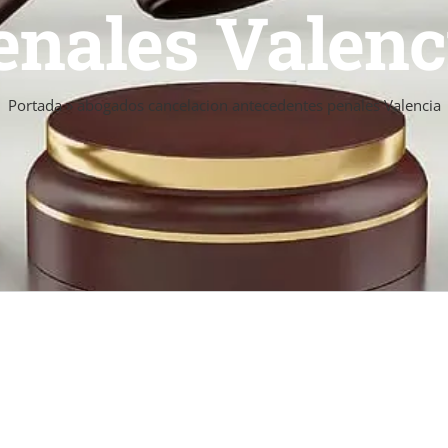
enales Valenc
Portada
»
abogados cancelacion antecedentes penales Valencia