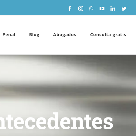
Facebook
Instagram
WhatsApp
YouTube
LinkedIn
Twitt
Penal
Blog
Abogados
Consulta gratis
ntecedentes