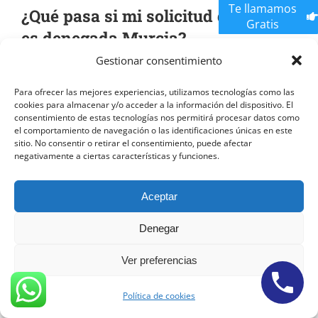
Te llamamos
¿Qué pasa si mi solicitud de arraigo
Gratis
es denegada Murcia?
Gestionar consentimiento
Si tu solicitud de arraigo es denegada, puedes presentar
Para ofrecer las mejores experiencias, utilizamos tecnologías como las
un recurso de reposición o un recurso contencioso-
cookies para almacenar y/o acceder a la información del dispositivo. El
consentimiento de estas tecnologías nos permitirá procesar datos como
administrativo. Un abogado especializado en arraigo
el comportamiento de navegación o las identificaciones únicas en este
sitio. No consentir o retirar el consentimiento, puede afectar
puede asesorarte sobre las opciones disponibles y
negativamente a ciertas características y funciones.
representarte en el proceso de apelación.
Aceptar
Abogados Arraigo Cartagena
Denegar
Ver preferencias
Abogados Arraigo Cartagena
Política de cookies