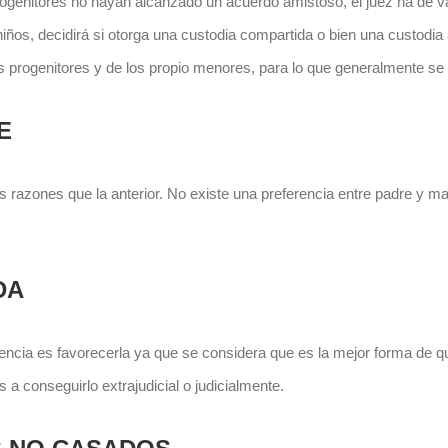
ogenitores no hayan alcanzado un acuerdo amistoso, el juez ha de va
ños, decidirá si otorga una custodia compartida o bien una custodia a
progenitores y de los propio menores, para lo que generalmente se ut
E
s razones que la anterior. No existe una preferencia entre padre y ma
DA
ncia es favorecerla ya que se considera que es la mejor forma de q
 conseguirlo extrajudicial o judicialmente.