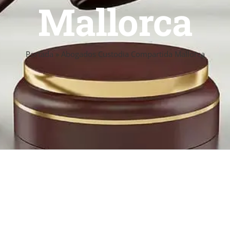
Mallorca
Portada
»
Abogados Custodia Compartida Mallorca