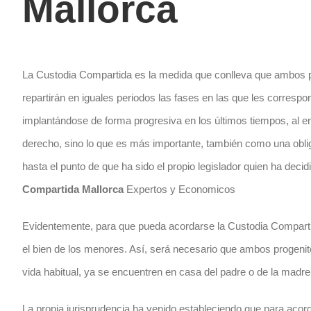
Mallorca
La Custodia Compartida es la medida que conlleva que ambos pro
repartirán en iguales periodos las fases en las que les corresp
implantándose de forma progresiva en los últimos tiempos, al e
derecho, sino lo que es más importante, también como una oblig
hasta el punto de que ha sido el propio legislador quien ha dec
Compartida Mallorca
Expertos y Economicos
Evidentemente, para que pueda acordarse la Custodia Compartid
el bien de los menores. Así, será necesario que ambos progenito
vida habitual, ya se encuentren en casa del padre o de la madr
La propia jurisprudencia ha venido estableciendo que para acor