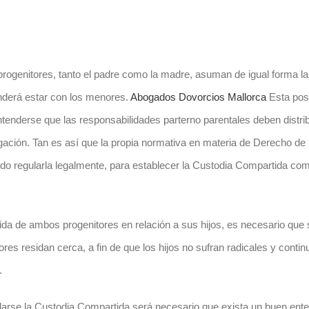
genitores, tanto el padre como la madre, asuman de igual forma la 
onderá estar con los menores.
Abogados Dovorcios Mallorca
Esta pos
ntenderse que las responsabilidades parterno parentales deben distri
ación. Tan es así que la propia normativa en materia de Derecho de 
idido regularla legalmente, para establecer la Custodia Compartida c
a de ambos progenitores en relación a sus hijos, es necesario que s
res residan cerca, a fin de que los hijos no sufran radicales y conti
e.
darse la Custodia Compartida será necesario que exista un buen ente