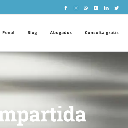
Facebook
Instagram
WhatsApp
YouTube
LinkedIn
Twitt
Penal
Blog
Abogados
Consulta gratis
ompartida