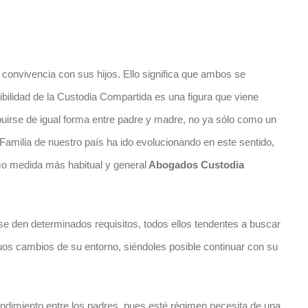
convivencia con sus hijos. Ello significa que ambos se
ibilidad de la Custodia Compartida es una figura que viene
buirse de igual forma entre padre y madre, no ya sólo como un
Familia de nuestro país ha ido evolucionando en este sentido,
omo medida más habitual y general
Abogados Custodia
e den determinados requisitos, todos ellos tendentes a buscar
nuos cambios de su entorno, siéndoles posible continuar con su
ndimiento entre los padres, pues esté régimen necesita de una