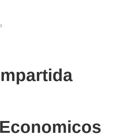
o
mpartida
 Economicos