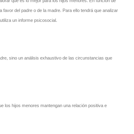
lorar qué es lo mejor para los hijos menores. En función de
 favor del padre o de la madre. Para ello tendrá que analizar
iliza un informe psicosocial.
dre, sino un análisis exhaustivo de las circunstancias que
ue los hijos menores mantengan una relación positiva e