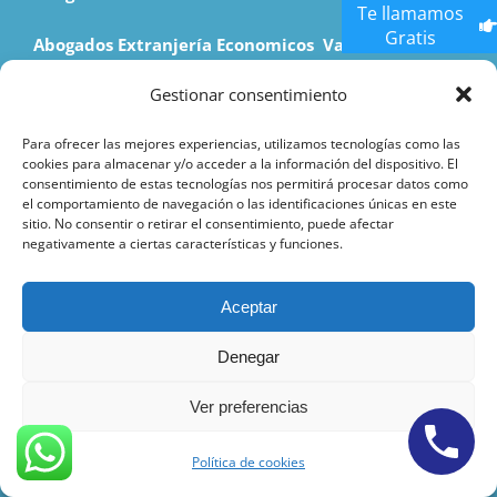
Te llamamos
Gratis
Abogados Extranjería Economicos Valencia
Gestionar consentimiento
Para ofrecer las mejores experiencias, utilizamos tecnologías como las
Abogados Civil Económicos Sevilla
cookies para almacenar y/o acceder a la información del dispositivo. El
consentimiento de estas tecnologías nos permitirá procesar datos como
Abogados Penalistas Economicos Sevilla
el comportamiento de navegación o las identificaciones únicas en este
sitio. No consentir o retirar el consentimiento, puede afectar
negativamente a ciertas características y funciones.
Abogados Divorcios Economicos Sevilla
Abogados Herencias Economicos Sevilla
Aceptar
Abogado Inmobiliario Economicos Sevilla
Denegar
Ver preferencias
Abogados Bancarios Economicos Sevilla
Abogados Laboralista Economicos Sevilla
Política de cookies