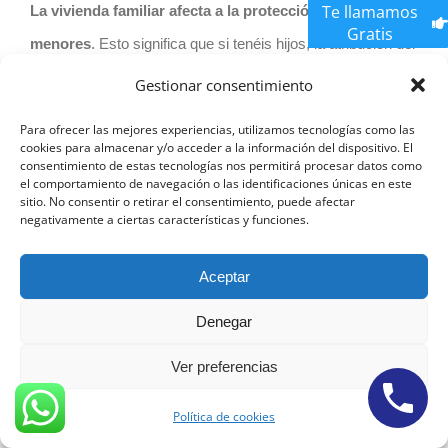
Te llamamos
La vivienda familiar afecta a la protección de los
Gratis
menores
. Esto significa que si tenéis hijos, la atribución del
uso de la vivienda corresponderá, en principio, al progenitor
Gestionar consentimiento
que se quede su guarda y custodia.
Para ofrecer las mejores experiencias, utilizamos tecnologías como las
cookies para almacenar y/o acceder a la información del dispositivo. El
Por supuesto, las circunstancias del caso pueden hacer
consentimiento de estas tecnologías nos permitirá procesar datos como
el comportamiento de navegación o las identificaciones únicas en este
que este régimen varíe.
sitio. No consentir o retirar el consentimiento, puede afectar
negativamente a ciertas características y funciones.
Cuando no hay hijos habrá que atender al caso concreto,
Aceptar
porque podría atribuirse temporalmente el uso de la
vivienda al cónyuge no propietario, por razones de
Denegar
protección. De nuevo, serán los
abogados de divorcios
Ver preferencias
económicos en Madrid expertos
quienes podrán
explicarte cómo se resolverá esta situación en tu caso
Política de cookies
concreto.