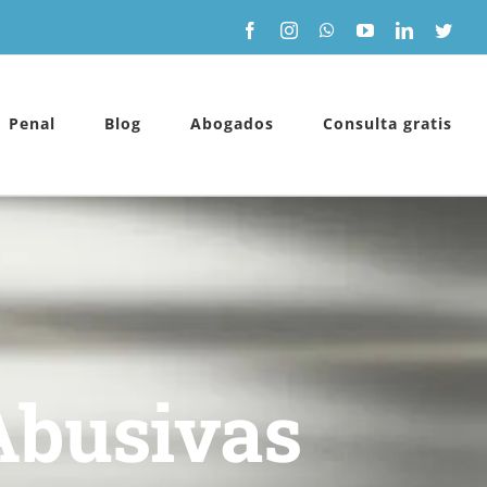
Facebook
Instagram
WhatsApp
YouTube
LinkedIn
Twitt
Penal
Blog
Abogados
Consulta gratis
Abusivas