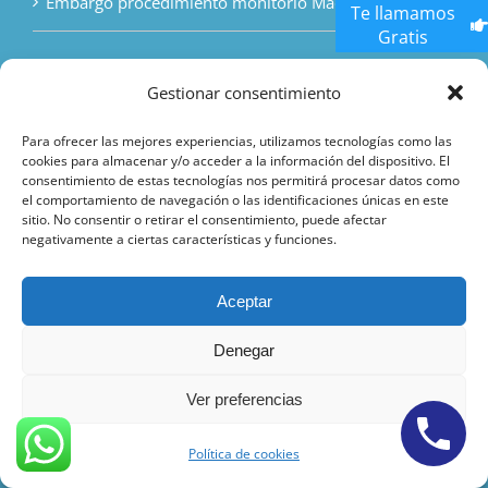
Embargo procedimiento monitorio Madrid
Te llamamos
Gratis
Gestionar consentimiento
Para ofrecer las mejores experiencias, utilizamos tecnologías como las
Abogados Civil Económicos Valencia
cookies para almacenar y/o acceder a la información del dispositivo. El
consentimiento de estas tecnologías nos permitirá procesar datos como
el comportamiento de navegación o las identificaciones únicas en este
Abogados Penalistas Economicos Valencia
sitio. No consentir o retirar el consentimiento, puede afectar
negativamente a ciertas características y funciones.
Abogados Divorcios Economicos Valencia
Aceptar
Abogados Herencias Economicos Valencia
Denegar
Abogado Inmobiliario Economicos Valencia
Ver preferencias
Abogados Bancarios Economicos
Valencia
Política de cookies
Abogados Laboralista Economicos Valencia