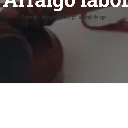
Portada
»
Abogados Arraigo laboral Malaga