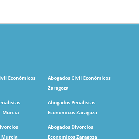
ivil Económicos
Abogados Civil Económicos
Zaragoza
enalistas
Abogados Penalistas
s M
urcia
Economicos Zaragoza
ivorcios
Abogados Divorcios
 Murcia
Economicos Zaragoza